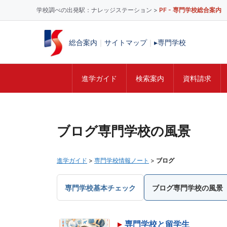
学校調べの出発駅：ナレッジステーション >
PF - 専門学校総合案内
総合案内
｜
サイトマップ
｜
▸専門学校
進学ガイド
検索案内
資料請求
コ
ン
テ
ブログ専門学校の風景
ン
ツ
へ
進学ガイド
>
専門学校情報ノート
>
ブログ
ス
キ
専門学校基本チェック
ブログ専門学校の風景
ッ
プ
専門学校と留学生