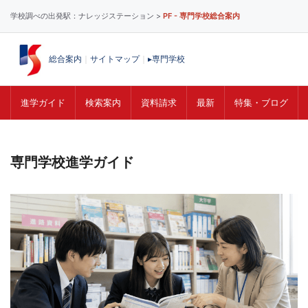
学校調べの出発駅：ナレッジステーション >
PF - 専門学校総合案内
総合案内
｜
サイトマップ
｜
▸専門学校
進学ガイド
検索案内
資料請求
最新
特集・ブログ
コ
ン
専門学校進学ガイド
テ
ン
ツ
へ
ス
キ
ッ
プ