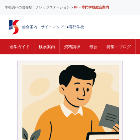
学校調べの出発駅：ナレッジステーション >
PF - 専門学校総合案内
総合案内
｜
サイトマップ
｜
▸専門学校
進学ガイド
検索案内
資料請求
最新
特集・ブログ
コ
ン
テ
ン
ツ
へ
ス
キ
ッ
プ