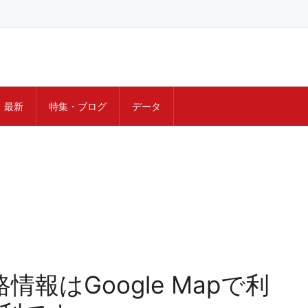
最新
特集・ブログ
データ
報はGoogle Mapで利