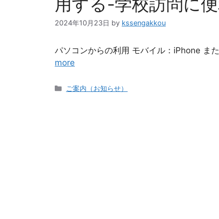
用する-学校訪問に
2024年10月23日
by
kssengakkou
パソコンからの利用 モバイル：iPhone または
more
カ
ご案内（お知らせ）
テ
ゴ
リ
ー