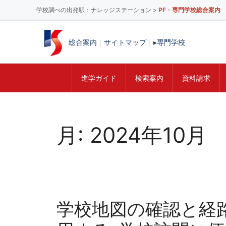
学校調べの出発駅：ナレッジステーション >
PF - 専門学校総合案内
総合案内
｜
サイトマップ
｜
▸専門学校
進学ガイド
検索案内
資料請求
コ
ン
テ
月:
2024年10月
ン
ツ
へ
ス
キ
ッ
学校地図の確認と経路情
プ